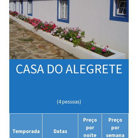
CASA DO ALEGRETE
(4 pessoas)
Preço
Preço
por
por
Temporada
Datas
noite
semana