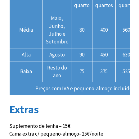
quarto
quartos
quarto
Maio,
Junho,
Média
80
400
560
Julho e
Setembro
Alta
Agosto
90
450
630
Resto do
Baixa
75
375
525
ano
Preços com IVA e pequeno-almoço incluídos
Extras
Suplemento de lenha – 15€
Cama extra c/ pequeno-almoço- 25€/noite