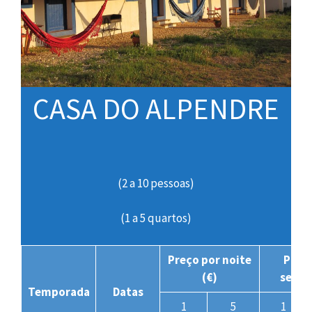
CASA DO ALPENDRE
(2 a 10 pessoas)
(1 a 5 quartos)
Preço por noite
Preç
(€)
seman
Temporada
Datas
1
5
1